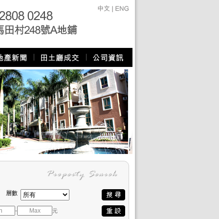
層數
-
元