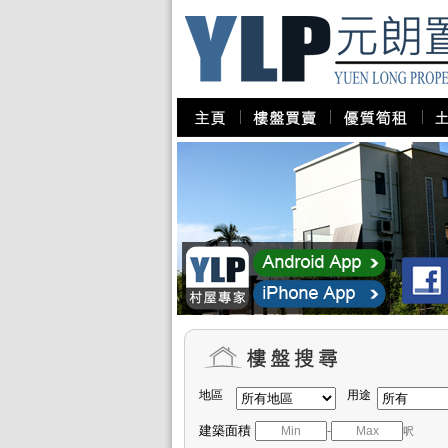
地區
用途
建築面積
-
呎