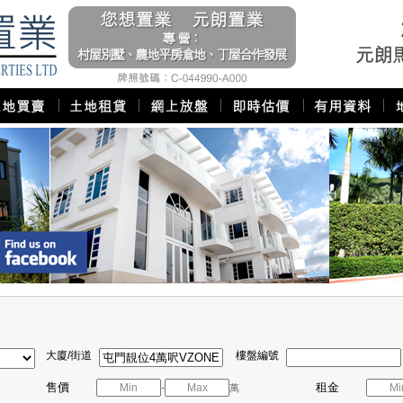
大廈/街道
樓盤編號
售價
租金
-
萬