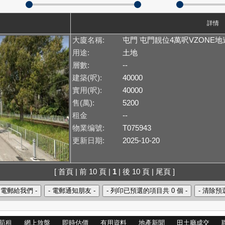
詳情
大廈名稱:
屯門 屯門靚位4萬呎VZONE
用途:
土地
層數:
--
建築(呎):
40000
實用(呎):
40000
售(萬):
5200
租金
--
物業编號:
T075943
更新日期:
2025-10-20
[ 首頁 | 前 10 頁 |
1
| 後 10 頁 | 尾頁 ]
筍租
網上放盤
即時估價
有用資料
地產新聞
田土廳成交