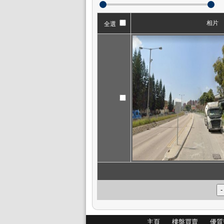
相片
全選
主頁
樓盤買賣
優質