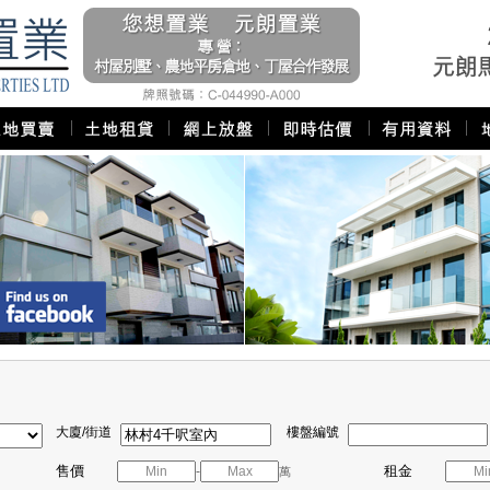
大廈/街道
樓盤編號
售價
租金
-
萬