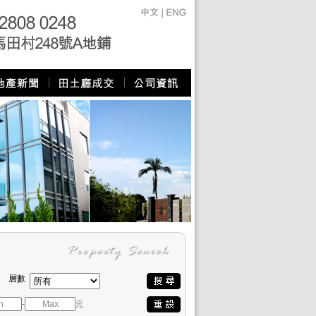
層數
-
元