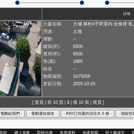
詳情
大廈名稱:
大埔 林村4千呎室內 合食肆 
用途:
土地
層數:
--
建築(呎):
6500
實用(呎):
6500
售(萬):
1885
租金
--
物業编號:
S075058
更新日期:
2025-10-20
[ 首頁 | 前 10 頁 |
1
| 後 10 頁 | 尾頁 ]
筍租
網上放盤
即時估價
有用資料
地產新聞
田土廳成交