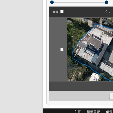
相片
全選
主頁
樓盤買賣
優質