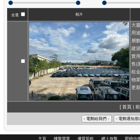
相片
全選
大廈
用途
層數
建築
實用
售(萬
租
物業
更新
[ 首頁 | 前
主頁
樓盤買賣
優質筍租
網上放盤
即時估