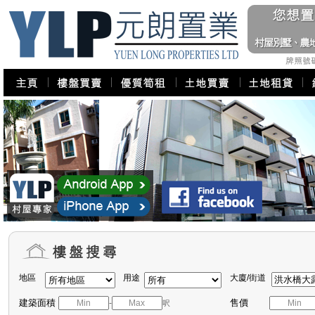
地區
用途
大廈/街道
建築面積
售價
-
呎