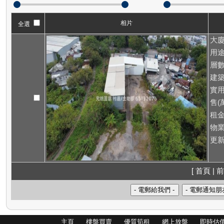
相片
全選
大廈
用途
層數
建築
實用
售(萬
租
物業
更新
[ 首頁 | 前
主頁
樓盤買賣
優質筍租
網上放盤
即時估