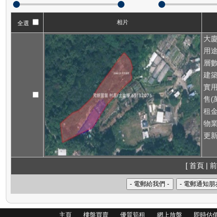
相片
全選
大廈
用途
層數
建築
實用
售(萬
租
物業
更新
[ 首頁 | 前
主頁
樓盤買賣
優質筍租
網上放盤
即時估