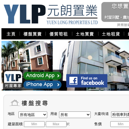
地區
用途
大廈/街道
建築面積
售價
-
呎