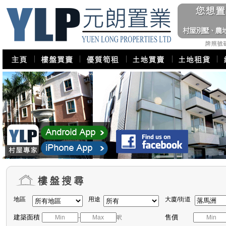
地區
用途
大廈/街道
建築面積
售價
-
呎