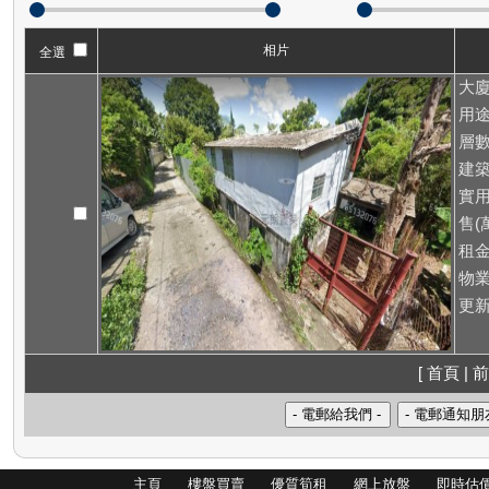
相片
全選
大廈
用途
層數
建築
實用
售(萬
租
物業
更新
[ 首頁 | 前
主頁
樓盤買賣
優質筍租
網上放盤
即時估