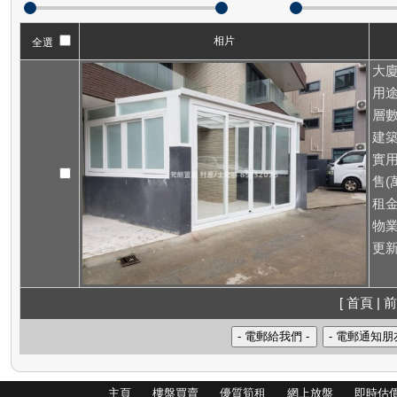
相片
全選
大廈
用途
層數
建築
實用
售(萬
租
物業
更新
[ 首頁 | 前
主頁
樓盤買賣
優質筍租
網上放盤
即時估