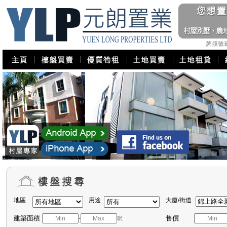
地區
用途
大廈/街道
建築面積
售價
-
呎