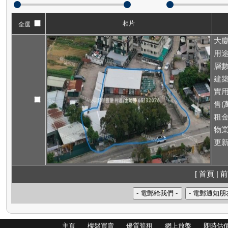
相片
全選
大廈
用途
層數
建築
實用
售(萬
租
物業
更新
[ 首頁 | 前
主頁
樓盤買賣
優質筍租
網上放盤
即時估