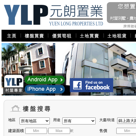
地區
用途
大廈/街道
建築面積
售價
-
呎