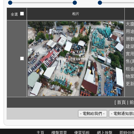
相片
全選
大廈
用途
層數
建築
實用
售(萬
租
物業
更新
[ 首頁 | 前
主頁
樓盤買賣
優質筍租
網上放盤
即時估