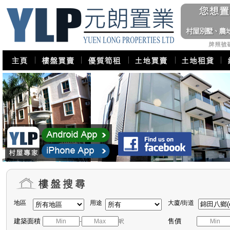
地區
用途
大廈/街道
建築面積
售價
-
呎