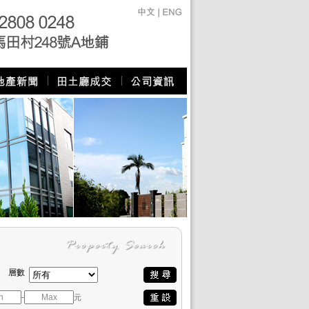
層數
-
元