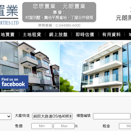
大廈/街道
樓盤編號
售價
租金
-
萬