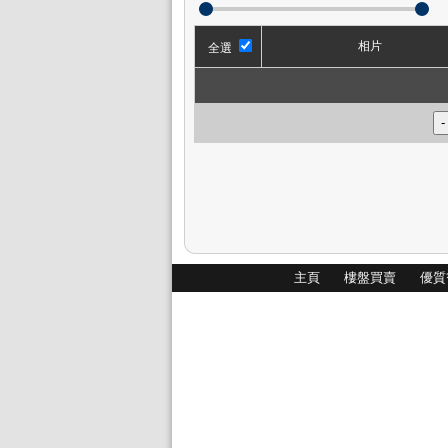
相片
全選
主頁
樓盤買賣
優質