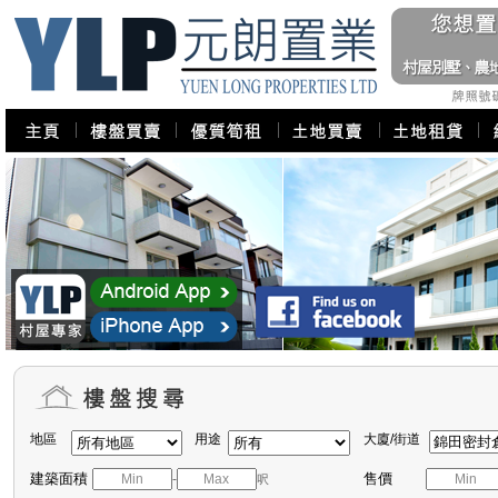
地區
用途
大廈/街道
建築面積
售價
-
呎