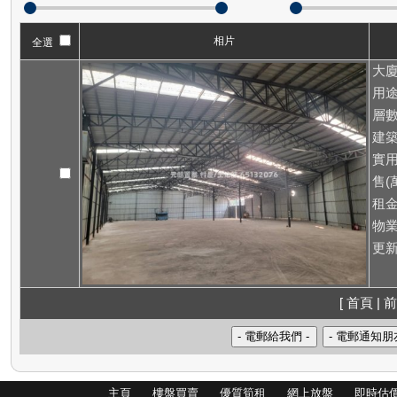
相片
全選
大廈
用途
層數
建築
實用
售(萬
租
物業
更新
[ 首頁 | 前
主頁
樓盤買賣
優質筍租
網上放盤
即時估