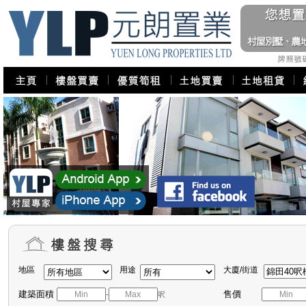
地區
用途
大廈/街道
建築面積
售價
-
呎