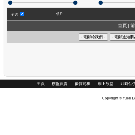
相片
全選
[ 首頁 | 前
主頁
樓盤買賣
優質筍租
網上放盤
即時估
Copyright © Yuen Lo