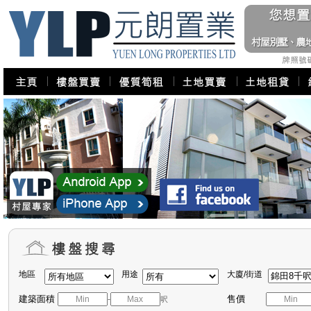
地區
用途
大廈/街道
建築面積
售價
-
呎