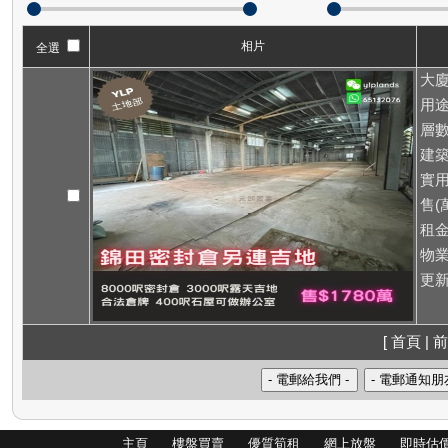
相片
全選
大廈
用途
層數
建築
實用
售(萬
租
物業
更新
[ 首頁 | 前
主頁
樓盤買賣
優質筍租
網上放盤
即時估