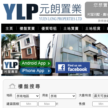
地區
用途
大廈/街道
建築面積
售價
-
呎