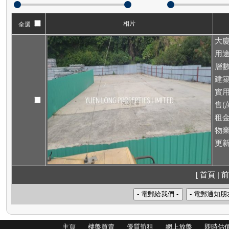
相片
全選
大廈
用途
層數
建築
實用
售(萬
租
物業
更新
[ 首頁 | 前
主頁
樓盤買賣
優質筍租
網上放盤
即時估