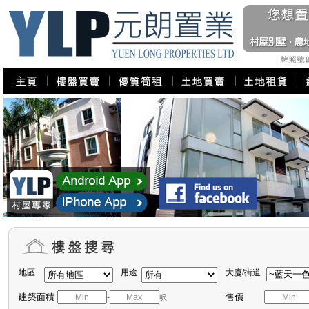
地區
用途
大廈/街道
建築面積
售價
-
呎