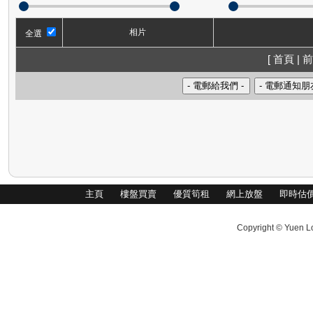
相片
全選
[ 首頁 | 前
主頁
樓盤買賣
優質筍租
網上放盤
即時估
Copyright © Yuen Lo