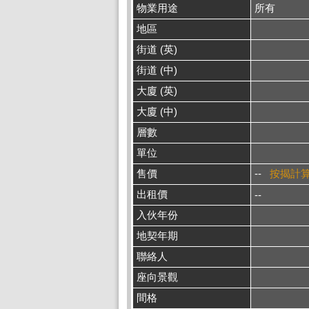
物業用途
所有
地區
街道 (英)
街道 (中)
大廈 (英)
大廈 (中)
層數
單位
售價
--
按揭計
出租價
--
入伙年份
地契年期
聯絡人
座向景觀
間格