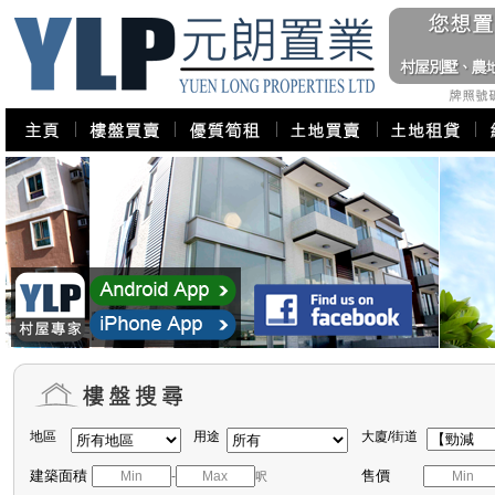
地區
用途
大廈/街道
建築面積
售價
-
呎