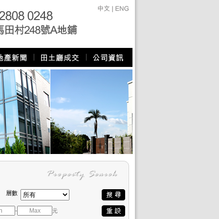
層數
-
元