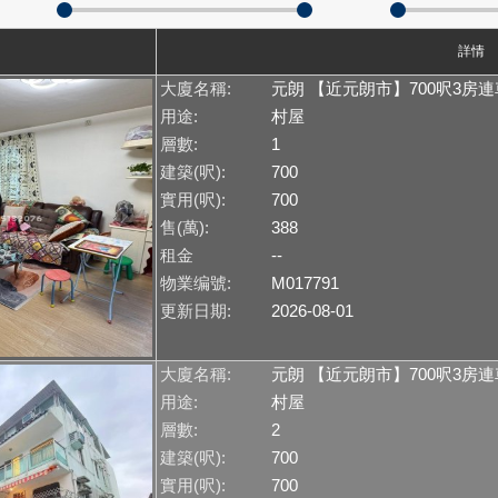
詳情
大廈名稱:
元朗 【近元朗市】700呎3房
用途:
村屋
層數:
1
建築(呎):
700
實用(呎):
700
售(萬):
388
租金
--
物業编號:
M017791
更新日期:
2026-08-01
大廈名稱:
元朗 【近元朗市】700呎3房
用途:
村屋
層數:
2
建築(呎):
700
實用(呎):
700