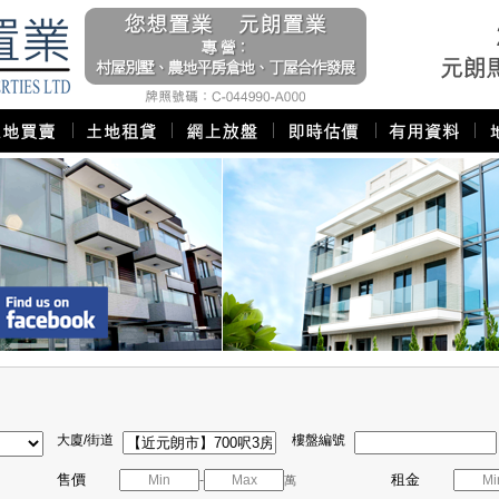
大廈/街道
樓盤編號
售價
租金
-
萬