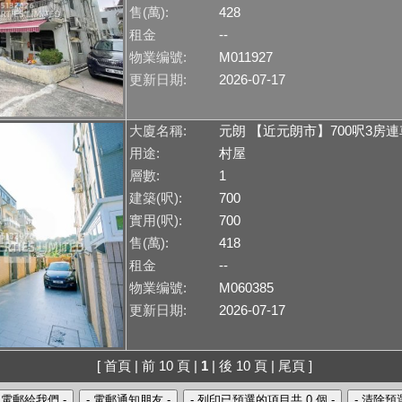
售(萬):
428
租金
--
物業编號:
M011927
更新日期:
2026-07-17
大廈名稱:
元朗 【近元朗市】700呎3房
用途:
村屋
層數:
1
建築(呎):
700
實用(呎):
700
售(萬):
418
租金
--
物業编號:
M060385
更新日期:
2026-07-17
[ 首頁 | 前 10 頁 |
1
| 後 10 頁 | 尾頁 ]