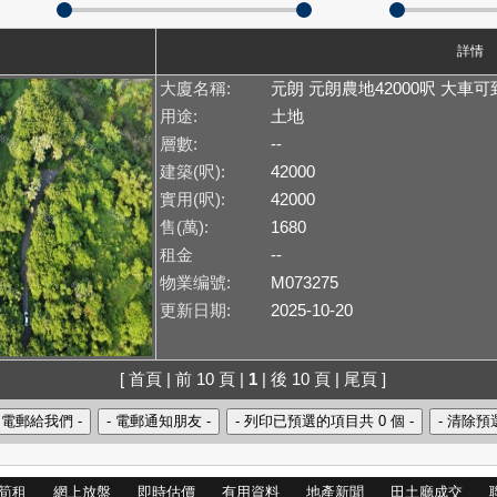
詳情
大廈名稱:
元朗 元朗農地42000呎 大車可
用途:
土地
層數:
--
建築(呎):
42000
實用(呎):
42000
售(萬):
1680
租金
--
物業编號:
M073275
更新日期:
2025-10-20
[ 首頁 | 前 10 頁 |
1
| 後 10 頁 | 尾頁 ]
筍租
網上放盤
即時估價
有用資料
地產新聞
田土廳成交