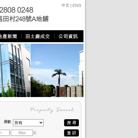
層數
-
元