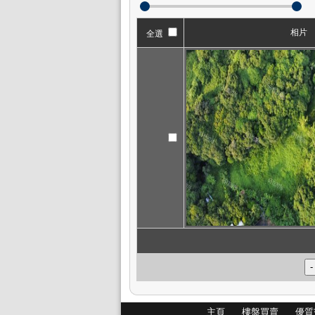
相片
全選
主頁
樓盤買賣
優質