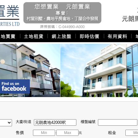
大廈/街道
樓盤編號
售價
租金
-
萬