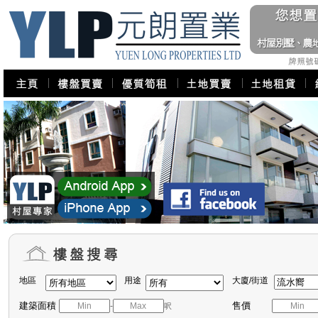
地區
用途
大廈/街道
建築面積
售價
-
呎