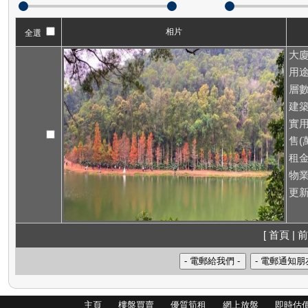
相片
全選
大廈
用途
層數
建築
實用
售(萬
租
物業
更新
[ 首頁 | 前
主頁
樓盤買賣
優質筍租
網上放盤
即時估