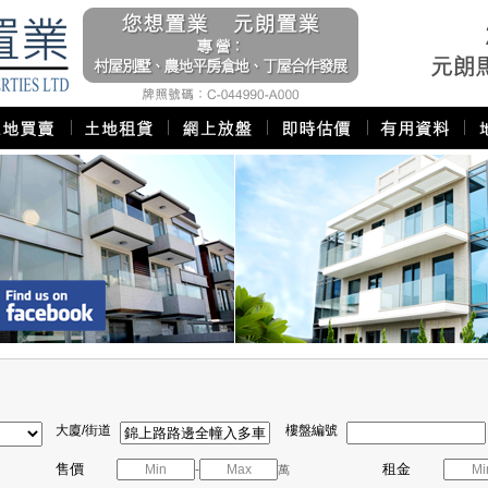
大廈/街道
樓盤編號
售價
租金
-
萬