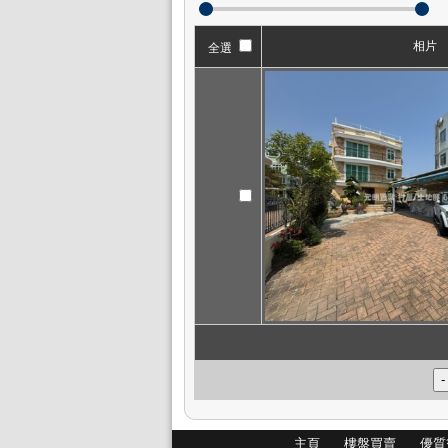
相片
全選
主頁
樓盤買賣
優質