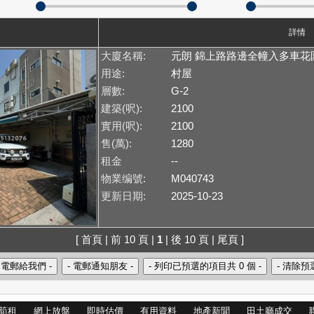
詳情
大廈名稱:
元朗 錦上路路邊全幢入多車花
用途:
村屋
層數:
G-2
建築(呎):
2100
實用(呎):
2100
售(萬):
1280
租金
--
物業编號:
M040743
更新日期:
2025-10-23
[ 首頁 | 前 10 頁 |
1
| 後 10 頁 | 尾頁 ]
筍租
網上放盤
即時估價
有用資料
地產新聞
田土廳成交