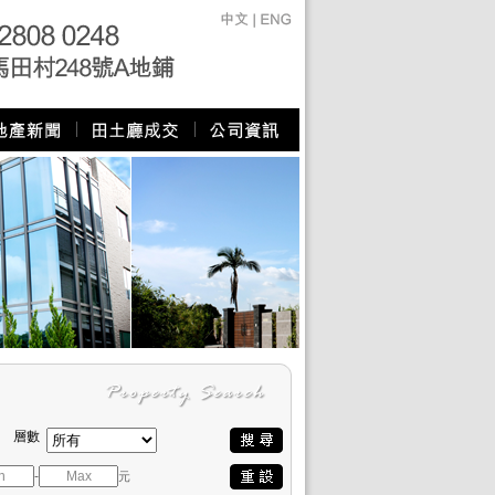
層數
-
元