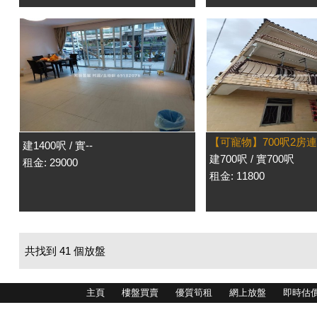
【可寵物】700呎2房
建1400呎 / 實--
建700呎 / 實700呎
租金: 29000
租金: 11800
共找到 41 個放盤
主頁
樓盤買賣
優質筍租
網上放盤
即時估