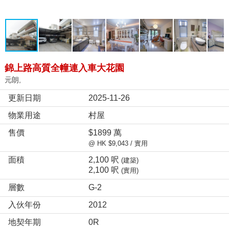
錦上路高質全幢連入車大花園
元朗,
更新日期
2025-11-26
物業用途
村屋
售價
$1899 萬
@ HK $9,043 / 實用
面積
2,100 呎
(建築)
2,100 呎
(實用)
層數
G-2
入伙年份
2012
地契年期
0R