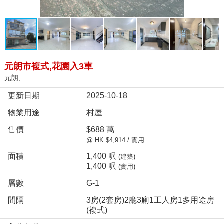
元朗市複式,花園入3車
元朗,
更新日期
2025-10-18
物業用途
村屋
售價
$688 萬
@ HK $4,914 / 實用
面積
1,400 呎
(建築)
1,400 呎
(實用)
層數
G-1
間隔
3房(2套房)2廳3廁1工人房1多用途房
(複式)